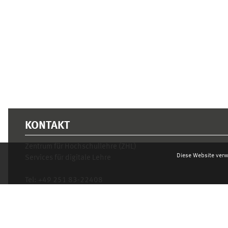
Ergänzungsblöcke
KONTAKT
Zentrum für Hochschullehre (ZHL)
Diese Website verw
Services für digitale Lehre
Tel:
+49 251 83-22408
Mo.- Fr. 10–16 Uhr
learnweb@uni-muenster.de
Datenschutzhinweis