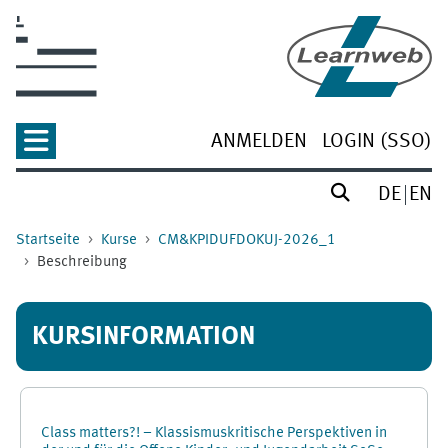
Zum Hauptinhalt
ANMELDEN
LOGIN (SSO)
DE
EN
Startseite
Kurse
CM&KPIDUFDOKUJ-2026_1
Beschreibung
KURSINFORMATION
Class matters?! – Klassismuskritische Perspektiven in