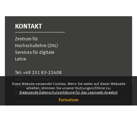
KONTAKT
Zentrum für
Hochschullehre (ZHL)
Services für digitale
Lehre
Tel:
+49 251 83-22408
x
Mo.- Fr. 10–16 Uhr
Diese Website verwendet Cookies. Wenn Sie weiter auf dieser Webseite
learnweb@uni-
arbeiten, stimmen Sie unserer Nutzungsrichtlinie zu:
Ergänzende Datenschutzerklärung für das Learnweb-Angebot
muenster.de
Fortsetzen
Datenschutzhinweis
Standarddesign
Dashboard
Deutsch ‎(de)‎