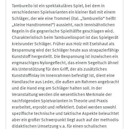
Tamburello ist ein spektakuläres Spiel, bei dem in
verschiedenen Spielvarianten ein kleiner Ball mit einem
Schläger, der wie eine Trommel (ital. „Tamburello” heißt
„kleine Handtrommel”) aussieht, nach tennisähnlichen
Regeln in die gegnerische Spielhälfte geschlagen wird.
Charakteristisch beim Tamburellosport ist das Spielgerät, ein
kreisrunder Schläger. Früher aus Holz mit Eselshaut als
Bespannung wird der Schläger heute aus strapazierfähigen
Kunststoff hergestellt. Die Bespannung ist inzwischen ein
engmaschiges Nylongeflecht, das einem Segeltuch ähnelt.
Als Unterstützung für den Griff, der als zusätzliches
Kunststoffinlay im Innenrahmen befestigt ist, dient eine
Handlasche aus Leder, die außen am Rahmen angebracht ist
und die Hand eng am Schläger halten soll. In der
Veranstaltung werden die wesentlichen Merkmale der
nachfolgenden Spielvarianten in Theorie und Praxis
erarbeitet, erprobt und reflektiert. Dabei werden sowohl
spezifische technische und taktische Aspekte beleuchtet,
aber ein großer Schwerpunkt liegt auch auf der methodisch-
didaktischen Umsetzung v.a. für einen schulischen