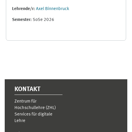
Lehrende/r:
Axel Binnenbruck
Semester
:
SoSe 2026
Ergänzungsblöcke
KONTAKT
Zentrum für
Hochschullehre (ZHL)
Services für digitale
Lehre