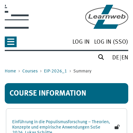
Skip to main content
LOG IN
LOG IN (SSO)
DE
EN
Home
Courses
EIP-2026_1
Summary
COURSE INFORMATION
Einführung in die Populismusforschung – Theorien,
Konzepte und empirische Anwendungen SoSe
2026, Lukas Schütte