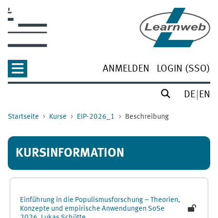
Zum Hauptinhalt
ANMELDEN
LOGIN (SSO)
DE
EN
Startseite
Kurse
EIP-2026_1
Beschreibung
KURSINFORMATION
Einführung in die Populismusforschung – Theorien,
Konzepte und empirische Anwendungen SoSe
2026, Lukas Schütte