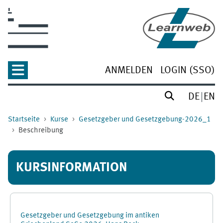
Zum Hauptinhalt
ANMELDEN
LOGIN (SSO)
DE
EN
Startseite
Kurse
Gesetzgeber und Gesetzgebung-2026_1
Beschreibung
KURSINFORMATION
Gesetzgeber und Gesetzgebung im antiken