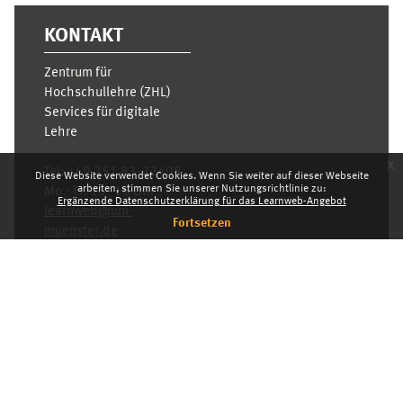
KONTAKT
Zentrum für
Hochschullehre (ZHL)
Services für digitale
Lehre
x
Tel:
+49 251 83-22408
Diese Website verwendet Cookies. Wenn Sie weiter auf dieser Webseite
arbeiten, stimmen Sie unserer Nutzungsrichtlinie zu:
Mo.- Fr. 10–16 Uhr
Ergänzende Datenschutzerklärung für das Learnweb-Angebot
learnweb@uni-
Fortsetzen
muenster.de
Datenschutzhinweis
Standarddesign
Dashboard
Deutsch ‎(de)‎
Deutsch ‎(de)‎
English ‎(en)‎