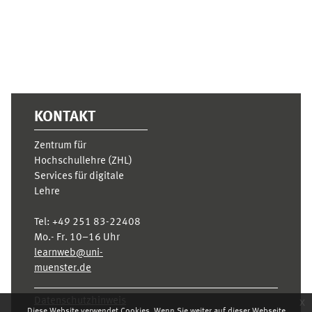
KONTAKT
Zentrum für
Hochschullehre (ZHL)
Services für digitale
Lehre
Tel:
+49 251 83-22408
Mo.- Fr. 10–16 Uhr
learnweb@uni-
muenster.de
x
Datenschutzhinweis
Diese Website verwendet Cookies. Wenn Sie weiter auf dieser Webseite