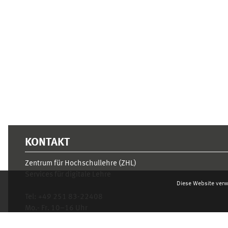
Ergänzungsblöcke
KONTAKT
Zentrum für Hochschullehre (ZHL)
Services für digitale Lehre
Diese Website verw
Tel:
+49 251 83-22408
Mo.- Fr. 10–16 Uhr
learnweb@uni-muenster.de