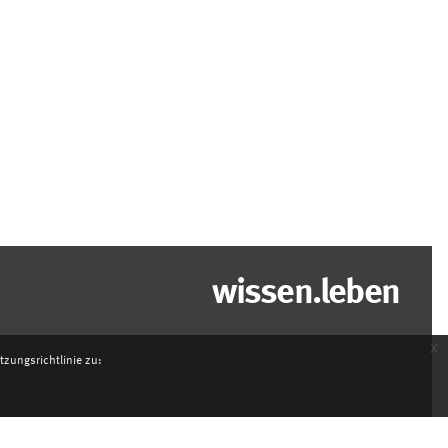
wissen.leben
x
zungsrichtlinie zu: