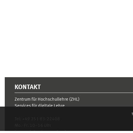
Supplementary blocks
KONTAKT
Zentrum für Hochschullehre (ZHL)
Services für digitale Lehre
T
Tel:
+49 251 83-22408
Mo.- Fr. 10–16 Uhr
learnweb@uni-muenster.de