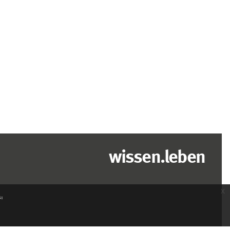
wissen.leben
x
s: