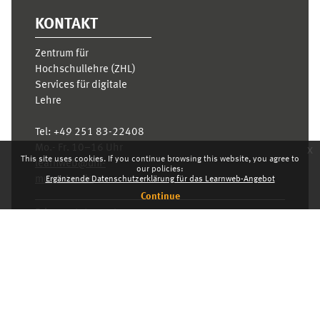
KONTAKT
Zentrum für
Hochschullehre (ZHL)
Services für digitale
Lehre
Tel:
+49 251 83-22408
Mo.- Fr. 10–16 Uhr
x
This site uses cookies. If you continue browsing this website, you agree to
learnweb@uni-
our policies:
muenster.de
Ergänzende Datenschutzerklärung für das Learnweb-Angebot
Continue
Privacy statement
Switch to the standard theme
Dashboard
English ‎(en)‎
Deutsch ‎(de)‎
English ‎(en)‎