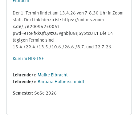
Elbracht
Der 1. Termin findet am 13.4.26 von 7-8.30 Uhr in Zoom
statt. Der Link hierzu ist: https://uni-ms.zoom-
x.de/j/62009425005?
pwd=eTo9fRkQfQwzO5vgnbjU8rJSy5tcUT.1 Die 14
tägigen Termine sind
15.4./29.4./13.5./10.6./26.6./8.7. und 22.7.26.
Kurs im HIS-LSF
Lehrende/r:
Maike Elbracht
Lehrende/r:
Barbara Halberschmidt
Semester
:
SoSe 2026