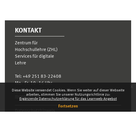
KONTAKT
Zentrum für
Hochschullehre (ZHL)
Services für digitale
Lehre
Tel:
+49 251 83-22408
Mo.- Fr. 10–16 Uhr
x
learnweb@uni-
Diese Website verwendet Cookies. Wenn Sie weiter auf dieser Webseite
arbeiten, stimmen Sie unserer Nutzungsrichtlinie zu:
muenster.de
Ergänzende Datenschutzerklärung für das Learnweb-Angebot
Fortsetzen
Datenschutzhinweis
Standarddesign
Dashboard
Deutsch ‎(de)‎