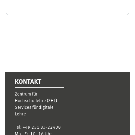
Supplementary blocks
KONTAKT
Zentrum für
Hochschullehre (ZHL)
Services für digitale
Lehre
Tel:
+49 251 83-22408
Mo.- Fr. 10–16 Uhr