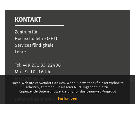
KONTAKT
Zentrum für
Hochschullehre (ZHL)
Services für digitale
Lehre
Tel:
+49 251 83-22408
Mo.- Fr. 10–16 Uhr
learnweb@uni-
x
Diese Website verwendet Cookies. Wenn Sie weiter auf dieser Webseite
muenster.de
arbeiten, stimmen Sie unserer Nutzungsrichtlinie zu:
Ergänzende Datenschutzerklärung für das Learnweb-Angebot
Fortsetzen
Datenschutzhinweis
Standarddesign
Dashboard
Deutsch ‎(de)‎
Deutsch ‎(de)‎