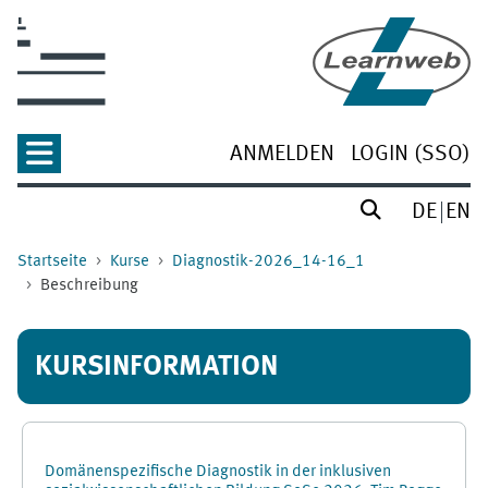
Zum Hauptinhalt
ANMELDEN
LOGIN (SSO)
DE
EN
Startseite
Kurse
Diagnostik-2026_14-16_1
Beschreibung
KURSINFORMATION
Domänenspezifische Diagnostik in der inklusiven