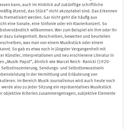
en kann, auch im Hinblick auf zukünftige schriftliche
mäßig ätzend, das Stück“ nicht akzeptabel sind. Das Erkennen
s thematisiert werden. Gar nicht geht die häufig aus
cht eine Sonate, eine Sinfonie oder ein Klavierkonzert. So
bstverständlich willkommen. Wer zum Beispiel ein ihm oder ihr
ar dazu Gelegenheit. Beschreiben, bewerten und beurteilen
vorschreiben, was man von einem Musikstück oder einem
annt. So gab es etwa noch in jüngster Vergangenheit mit
r Künstler, Interpretationen und neu erschienene Literatur in
n „Musik-Papst“, ähnlich wie Marcel Reich- Ranicki (1920-
an Selbstinszenierung, Sendungs- und Selbstbewusstsein
bensleistung in der Vermittlung und Erläuterung von
kutieren. Im Bereich Musik-Journalismus wird auch heute noch
 werde also zu jeder Sitzung ein repräsentatives Musikstück
der objektive Kriterien zusammengetragen, subjektive Elemente