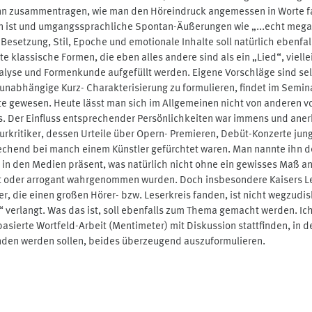
n zusammentragen, wie man den Höreindruck angemessen in Worte fass
en ist und umgangssprachliche Spontan-Äußerungen wie „...echt mega
setzung, Stil, Epoche und emotionale Inhalte soll natürlich ebenfall
klassische Formen, die eben alles andere sind als ein „Lied“, viellei
alyse und Formenkunde aufgefüllt werden. Eigene Vorschläge sind sel
unabhängige Kurz- Charakterisierung zu formulieren, findet im Semin
te gewesen. Heute lässt man sich im Allgemeinen nicht von anderen 
s. Der Einfluss entsprechender Persönlichkeiten war immens und anerk
rkritiker, dessen Urteile über Opern- Premieren, Debüt-Konzerte junge
chend bei manch einem Künstler gefürchtet waren. Man nannte ihn de
 in den Medien präsent, was natürlich nicht ohne ein gewisses Maß 
ebt oder arrogant wahrgenommen wurden. Doch insbesondere Kaisers Le
, die einen großen Hörer- bzw. Leserkreis fanden, ist nicht wegzudis
“ verlangt. Was das ist, soll ebenfalls zum Thema gemacht werden. Ich
asierte Wortfeld-Arbeit (Mentimeter) mit Diskussion stattfinden, in 
unden werden sollen, beides überzeugend auszuformulieren.