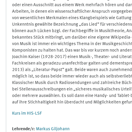
oder einen Ausschnitt aus einem Werk mehrfach hören und dan
Arbeiten, in denen ein wissenschaftlicher Anspruch vorgegeb
von wesentlichen Merkmalen eines Klangbeispiels wie Gattung Be
Unkenntnis gewählte Bezeichnung „das Lied“ für verschiedenste 
können auch Lücken bzgl. der Fachbegriffe in Musiktheorie, An
bekanntes Stück mitbringt, um darüber eine eigene Wikipedia-
von Musik ist immer ein wichtiges Thema in der Musikgeschich
Komponisten zu halten hat. Das war bis vor kurzem noch ander
Joachim Kaiser (1928-2017) einen Musik-, Theater- und Literatu
Fachkreisen als geradezu unanfechtbar galten und dementspre
2013) als „Literatur-Papst“ galt. Beide waren auch zunehmend
möglich ist, so dass beide immer wieder auch als selbstverli
Klassischer Musik durch Radiosendungen und zahlreiche Bücher
bei Stellenausschreibungen ein „sicheres musikalisches Urteil
oder mehrere auswählen. Es soll dann eine Handy- und Tablet-b
auf ihre Stichhaltigkeit hin überdacht und Möglichkeiten gef
Kurs im HIS-LSF
Lehrende/r:
Markus Giljohann