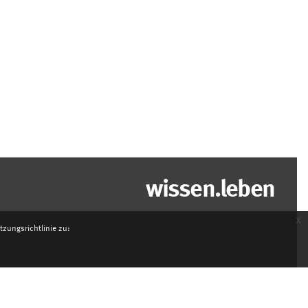
wissen.leben
x
zungsrichtlinie zu: