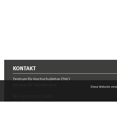
Ergänzungsblöcke
KONTAKT
Zentrum für Hochschullehre (ZHL)
Services für digitale Lehre
Diese Website verw
Tel:
+49 251 83-22408
Mo.- Fr. 10–16 Uhr
learnweb@uni-muenster.de