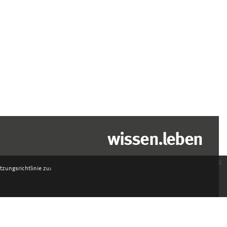
wissen.leben
x
zungsrichtlinie zu: