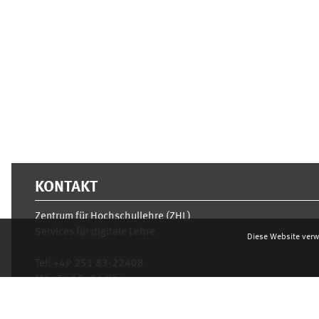
Ergänzungsblöcke
KONTAKT
Zentrum für Hochschullehre (ZHL)
Services für digitale Lehre
Diese Website verw
Tel:
+49 251 83-22408
Mo.- Fr. 10–16 Uhr
learnweb@uni-muenster.de