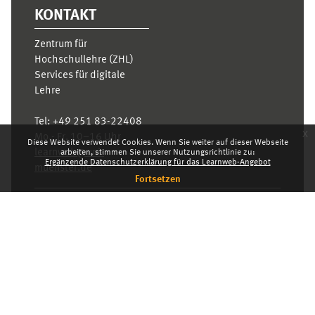
KONTAKT
Zentrum für
Hochschullehre (ZHL)
Services für digitale
Lehre
Tel:
+49 251 83-22408
x
Mo.- Fr. 10–16 Uhr
Diese Website verwendet Cookies. Wenn Sie weiter auf dieser Webseite
learnweb@uni-
arbeiten, stimmen Sie unserer Nutzungsrichtlinie zu:
Ergänzende Datenschutzerklärung für das Learnweb-Angebot
muenster.de
Fortsetzen
Datenschutzhinweis
Standarddesign
Dashboard
Deutsch ‎(de)‎
Deutsch ‎(de)‎
English ‎(en)‎