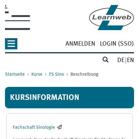
Zum Hauptinhalt
ANMELDEN
LOGIN (SSO)
DE
EN
Startseite
Kurse
FS Sino
Beschreibung
KURSINFORMATION
Fachschaft Sinologie