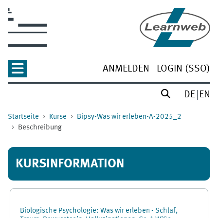
Zum Hauptinhalt
ANMELDEN
LOGIN (SSO)
DE
EN
Startseite
Kurse
Bipsy-Was wir erleben-A-2025_2
Beschreibung
KURSINFORMATION
Biologische Psychologie: Was wir erleben - Schlaf,