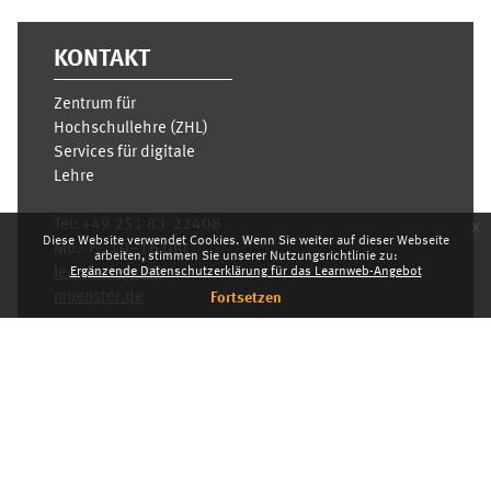
KONTAKT
Zentrum für
Hochschullehre (ZHL)
Services für digitale
Lehre
x
Tel:
+49 251 83-22408
Diese Website verwendet Cookies. Wenn Sie weiter auf dieser Webseite
Mo.- Fr. 10–16 Uhr
arbeiten, stimmen Sie unserer Nutzungsrichtlinie zu:
Ergänzende Datenschutzerklärung für das Learnweb-Angebot
learnweb@uni-
muenster.de
Fortsetzen
Datenschutzhinweis
Standarddesign
Dashboard
Deutsch ‎(de)‎
Deutsch ‎(de)‎
English ‎(en)‎