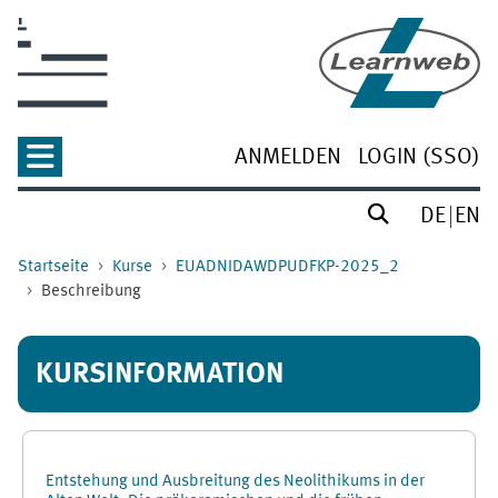
Zum Hauptinhalt
ANMELDEN
LOGIN (SSO)
DE
EN
Startseite
Kurse
EUADNIDAWDPUDFKP-2025_2
Beschreibung
KURSINFORMATION
Entstehung und Ausbreitung des Neolithikums in der