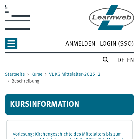
Zum Hauptinhalt
ANMELDEN
LOGIN (SSO)
DE
EN
Startseite
Kurse
VL KG Mittelalter-2025_2
Beschreibung
KURSINFORMATION
Vorlesung: Kirchengeschichte des Mittelalters bis zum