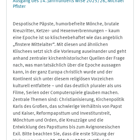
Ausgang des 14. Jahrhunderts WiSe 2025/26, Michael
Pfister
Despotische Päpste, humorbefreite Mönche, brutale
Kreuzritter, Ketzer- und Hexenverbrennungen – kaum
eine Epoche ist so klischeebehaftet wie das angeblich
„finstere Mittelalter“. Mit diesen und ähnlichen
Klischees setzt sich die Vorlesung auseinander und geht
anhand zentraler kirchenhistorischer Quellen der Frage
nach, was man tatsächlich über die Epoche aussagen
kann, in der ganz Europa christlich wurde und der
Kontinent sich unter diesem religiösen Vorzeichen
kulturell entfaltete – und das deutlich pluraler als uns
Filme, Serien oder Computerspiele glauben machen.
Zentrale Themen sind: Christianisierung, Kirchenpolitik
Karls des Großen, das schwierige Verhältnis von Papst
und Kaiser, Reformpapsttum und Investiturstreit,
Mönchtum und Orden, die Kreuzzüge und die
Entwicklung des Papsttums bis zum Avignonesischen
Exil. Bitte beachten Sie, dass die erste Sitzung der