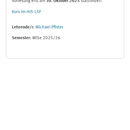
Vorlesung erst am
30. Oktober 2025
stattfindet!
Kurs im HIS-LSF
Lehrende/r:
Michael Pfister
Semester
:
WiSe 2025/26
Ergänzungsblöcke