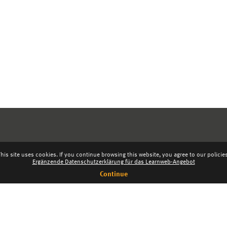
his site uses cookies. If you continue browsing this website, you agree to our policie
Ergänzende Datenschutzerklärung für das Learnweb-Angebot
Continue