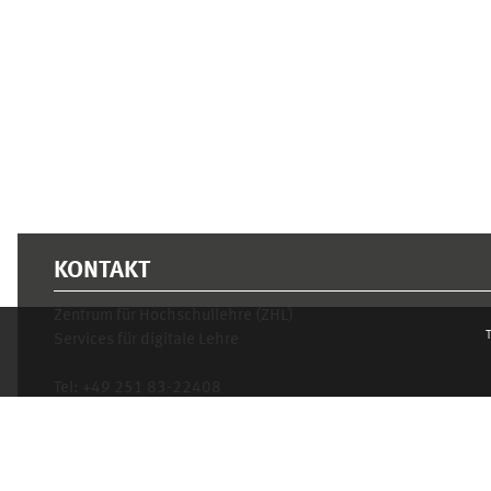
KONTAKT
Zentrum für Hochschullehre (ZHL)
T
Services für digitale Lehre
Tel:
+49 251 83-22408
Mo.- Fr. 10–16 Uhr
learnweb@uni-muenster.de
Privacy statement