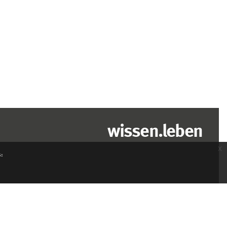
wissen.leben
x
s: