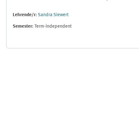
Lehrende/r:
Sandra Siewert
Semester
:
Term-independent
Supplementary blocks