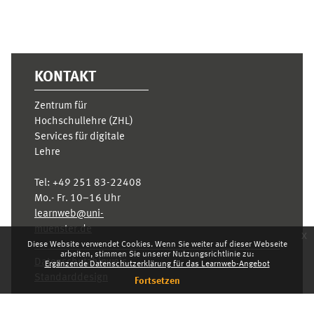
KONTAKT
Zentrum für
Hochschullehre (ZHL)
Services für digitale
Lehre
Tel:
+49 251 83-22408
Mo.- Fr. 10–16 Uhr
learnweb@uni-
muenster.de
x
Diese Website verwendet Cookies. Wenn Sie weiter auf dieser Webseite
arbeiten, stimmen Sie unserer Nutzungsrichtlinie zu:
Datenschutzhinweis
Ergänzende Datenschutzerklärung für das Learnweb-Angebot
Standarddesign
Fortsetzen
Dashboard