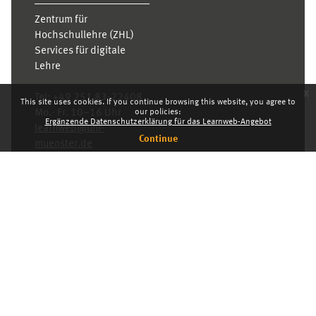
Zentrum für
Hochschullehre (ZHL)
Services für digitale
Lehre
x
Tel:
+49 251 83-22408
This site uses cookies. If you continue browsing this website, you agree to
our policies:
Mo.- Fr. 10–16 Uhr
Ergänzende Datenschutzerklärung für das Learnweb-Angebot
learnweb@uni-
Continue
muenster.de
Privacy statement
Switch to the standard theme
Dashboard
English ‎(en)‎
Deutsch ‎(de)‎
English ‎(en)‎
INDEX
KARRIERE
PRIVACY STATEMENT
IMPRESSUM
Powered by
Moodle
© 2026 Universität Münster