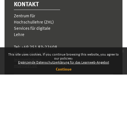
KONTAKT
Zentrum für
Hochschullehre (ZHL)
Services für digitale
Lehre
Tel:
+49 251 83-22408
x
Mo.- Fr. 10–16 Uhr
This site uses cookies. If you continue browsing this website, you agree to
our policies:
learnweb@uni-
Ergänzende Datenschutzerklärung für das Learnweb-Angebot
muenster.de
Continue
Privacy statement
Switch to the standard theme
Dashboard
English ‎(en)‎
Deutsch ‎(de)‎
English ‎(en)‎