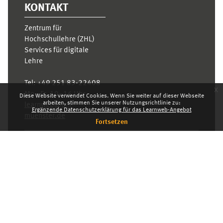
KONTAKT
Zentrum für
Hochschullehre (ZHL)
Services für digitale
Lehre
Tel:
+49 251 83-22408
x
Mo.- Fr. 10–16 Uhr
Diese Website verwendet Cookies. Wenn Sie weiter auf dieser Webseite
arbeiten, stimmen Sie unserer Nutzungsrichtlinie zu:
learnweb@uni-
Ergänzende Datenschutzerklärung für das Learnweb-Angebot
muenster.de
Fortsetzen
Datenschutzhinweis
Standarddesign
Dashboard
Deutsch ‎(de)‎
Deutsch ‎(de)‎
English ‎(en)‎