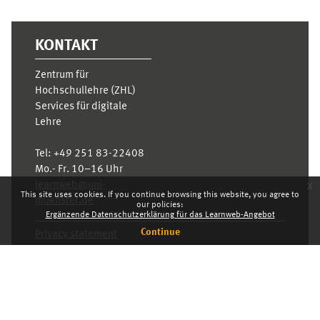
KONTAKT
Zentrum für
Hochschullehre (ZHL)
Services für digitale
Lehre
Tel:
+49 251 83-22408
Mo.- Fr. 10–16 Uhr
x
learnweb@uni-
This site uses cookies. If you continue browsing this website, you agree to
muenster.de
our policies:
Ergänzende Datenschutzerklärung für das Learnweb-Angebot
Continue
Privacy statement
Switch to the standard theme
Dashboard
English ‎(en)‎
Deutsch ‎(de)‎