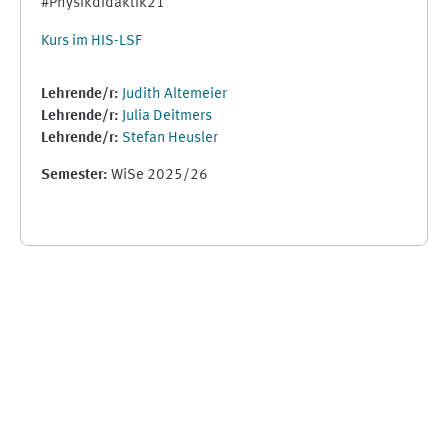
#Physikdidaktik21
Kurs im HIS-LSF
Lehrende/r:
Judith Altemeier
Lehrende/r:
Julia Deitmers
Lehrende/r:
Stefan Heusler
Semester
:
WiSe 2025/26
Ergänzungsblöcke