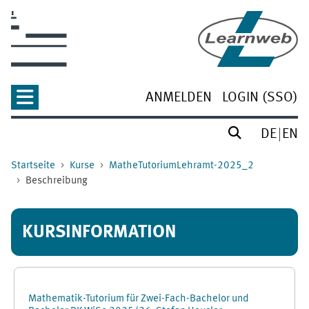
Zum Hauptinhalt
ANMELDEN
LOGIN (SSO)
DE
EN
Startseite
Kurse
MatheTutoriumLehramt-2025_2
Beschreibung
KURSINFORMATION
Mathematik-Tutorium für Zwei-Fach-Bachelor und