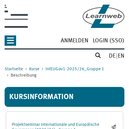
Zum Hauptinhalt
ANMELDEN
LOGIN (SSO)
DE
EN
Startseite
Kurse
IntEUGov1-2025/26_Gruppe 1
Beschreibung
KURSINFORMATION
Projektseminar Internationale und Europäische