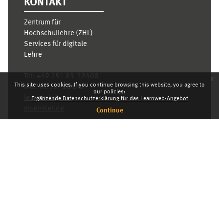
KONTAKT
Zentrum für
Hochschullehre (ZHL)
Services für digitale
Lehre
Tel:
+49 251 83-22408
x
This site uses cookies. If you continue browsing this website, you agree to
Mo.- Fr. 10–16 Uhr
our policies:
learnweb@uni-
Ergänzende Datenschutzerklärung für das Learnweb-Angebot
muenster.de
Continue
Privacy statement
Switch to the standard theme
Dashboard
English ‎(en)‎
Deutsch ‎(de)‎
English ‎(en)‎
INDEX
KARRIERE
PRIVACY STATEMENT
IMPRESSUM