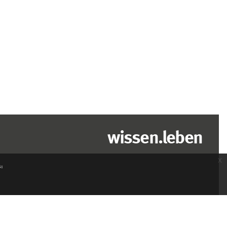
wissen.leben
x
s: