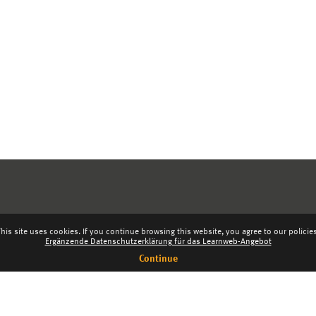
his site uses cookies. If you continue browsing this website, you agree to our policie
Ergänzende Datenschutzerklärung für das Learnweb-Angebot
Continue