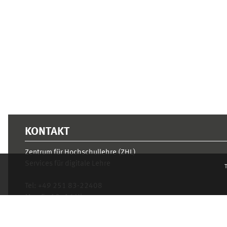
Supplementary blocks
KONTAKT
Zentrum für Hochschullehre (ZHL)
Services für digitale Lehre
T
Tel:
+49 251 83-22408
Mo.- Fr. 10–16 Uhr
learnweb@uni-muenster.de