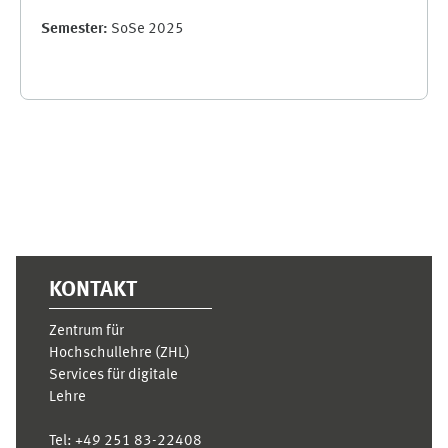
Semester
:
SoSe 2025
Ergänzungsblöcke
KONTAKT
Zentrum für
Hochschullehre (ZHL)
Services für digitale
Lehre
Tel:
+49 251 83-22408