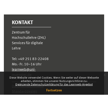
KONTAKT
Zentrum für
Hochschullehre (ZHL)
Services für digitale
Lehre
Tel:
+49 251 83-22408
Mo.- Fr. 10–16 Uhr
learnweb@uni-
x
muenster.de
Diese Website verwendet Cookies. Wenn Sie weiter auf dieser Webseite
arbeiten, stimmen Sie unserer Nutzungsrichtlinie zu:
Ergänzende Datenschutzerklärung für das Learnweb-Angebot
Datenschutzhinweis
Fortsetzen
Standarddesign
Dashboard
Deutsch ‎(de)‎