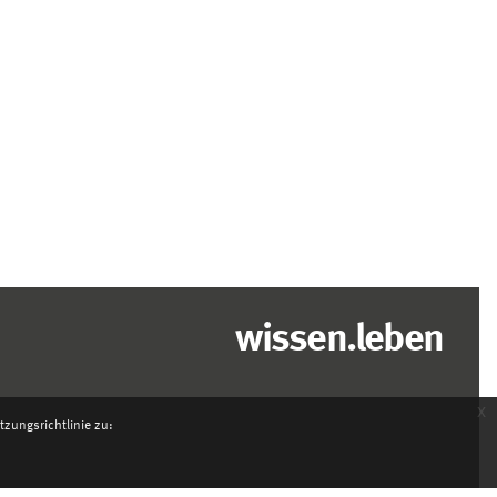
wissen.leben
x
zungsrichtlinie zu: