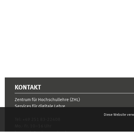
Ergänzungsblöcke
KONTAKT
Zentrum für Hochschullehre (ZHL)
Services für digitale Lehre
Diese Website verw
Tel:
+49 251 83-22408
Mo.- Fr. 10–16 Uhr
learnweb@uni-muenster.de