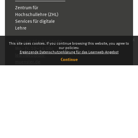
Zentrum für
Hochschullehre (ZHL)
Services für digitale
Lehre
x
Tel:
+49 251 83-22408
This site uses cookies. If you continue browsing this website, you agree to
our policies:
Mo.- Fr. 10–16 Uhr
Ergänzende Datenschutzerklärung für das Learnweb-Angebot
learnweb@uni-
Continue
muenster.de
Privacy statement
Switch to the standard theme
Dashboard
English ‎(en)‎
Deutsch ‎(de)‎
English ‎(en)‎
INDEX
KARRIERE
PRIVACY STATEMENT
IMPRESSUM
Powered by
Moodle
© 2026 Universität Münster