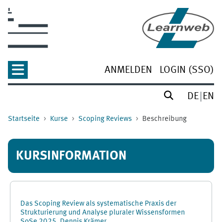
Zum Hauptinhalt
ANMELDEN
LOGIN (SSO)
DE
EN
Startseite
Kurse
Scoping Reviews
Beschreibung
KURSINFORMATION
Das Scoping Review als systematische Praxis der
Strukturierung und Analyse pluraler Wissensformen
SoSe 2025, Dennis Krämer