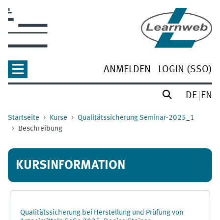
Zum Hauptinhalt
ANMELDEN
LOGIN (SSO)
DE
EN
Startseite
Kurse
Qualitätssicherung Seminar-2025_1
Beschreibung
KURSINFORMATION
Qualitätssicherung bei Herstellung und Prüfung von