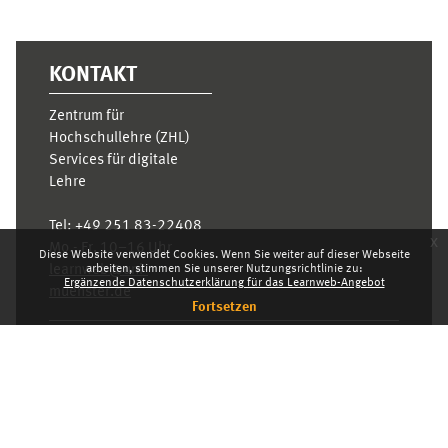
KONTAKT
Zentrum für
Hochschullehre (ZHL)
Services für digitale
Lehre
Tel:
+49 251 83-22408
x
Mo.- Fr. 10–16 Uhr
Diese Website verwendet Cookies. Wenn Sie weiter auf dieser Webseite
arbeiten, stimmen Sie unserer Nutzungsrichtlinie zu:
learnweb@uni-
Ergänzende Datenschutzerklärung für das Learnweb-Angebot
muenster.de
Fortsetzen
Datenschutzhinweis
Standarddesign
Dashboard
Deutsch ‎(de)‎
Deutsch ‎(de)‎