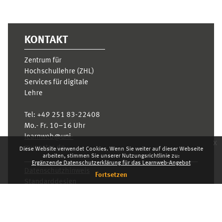
KONTAKT
Zentrum für
Hochschullehre (ZHL)
Services für digitale
Lehre
Tel:
+49 251 83-22408
Mo.- Fr. 10–16 Uhr
learnweb@uni-
x
muenster.de
Diese Website verwendet Cookies. Wenn Sie weiter auf dieser Webseite
arbeiten, stimmen Sie unserer Nutzungsrichtlinie zu:
Ergänzende Datenschutzerklärung für das Learnweb-Angebot
Datenschutzhinweis
Fortsetzen
Standarddesign
Dashboard
Deutsch ‎(de)‎