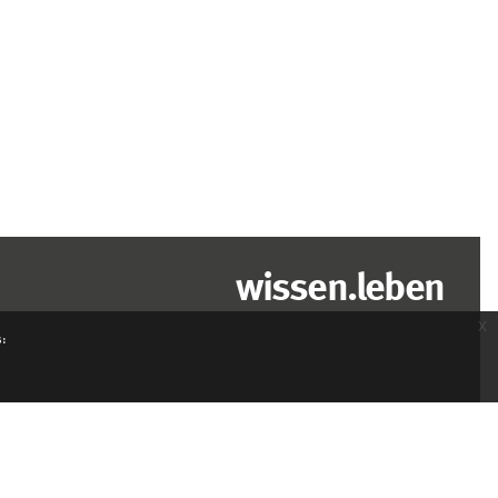
wissen.leben
x
s: