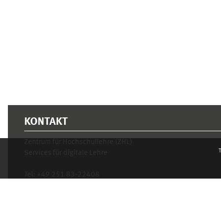
KONTAKT
Zentrum für Hochschullehre (ZHL)
T
Services für digitale Lehre
Tel:
+49 251 83-22408
Mo.- Fr. 10–16 Uhr
learnweb@uni-muenster.de
Privacy statement