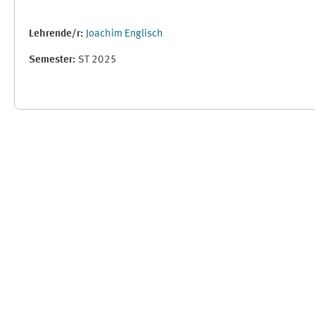
Lehrende/r:
Joachim Englisch
Semester
:
ST 2025
Supplementary blocks