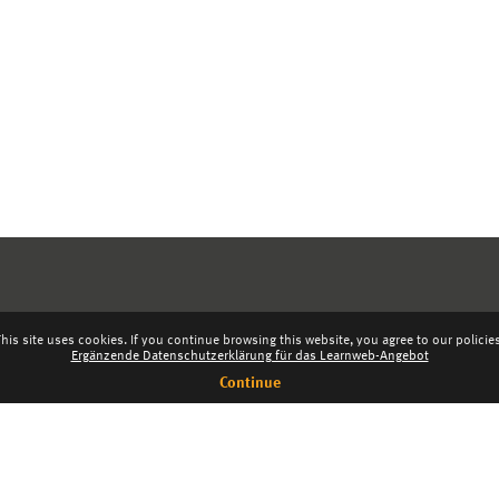
his site uses cookies. If you continue browsing this website, you agree to our policie
Ergänzende Datenschutzerklärung für das Learnweb-Angebot
Continue