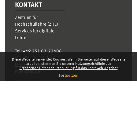
KONTAKT
Zentrum für
Hochschullehre (ZHL)
Services für digitale
Lehre
Tel:
+49 251 83-22408
x
Mo.- Fr. 10–16 Uhr
Diese Website verwendet Cookies. Wenn Sie weiter auf dieser Webseite
arbeiten, stimmen Sie unserer Nutzungsrichtlinie zu:
learnweb@uni-
Ergänzende Datenschutzerklärung für das Learnweb-Angebot
muenster.de
Fortsetzen
Datenschutzhinweis
Standarddesign
Dashboard
Deutsch ‎(de)‎
Deutsch ‎(de)‎
English ‎(en)‎