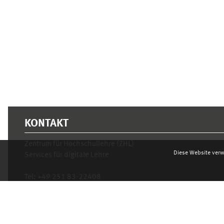
Ergänzungsblöcke
KONTAKT
Zentrum für Hochschullehre (ZHL)
Diese Website verw
Services für digitale Lehre
Tel:
+49 251 83-22408
Mo.- Fr. 10–16 Uhr
learnweb@uni-muenster.de
Datenschutzhinweis