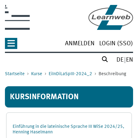
Zum Hauptinhalt
ANMELDEN
LOGIN (SSO)
DE
EN
Startseite
Kurse
EiInDiLaSpIII-2024_2
Beschreibung
KURSINFORMATION
Einführung in die lateinische Sprache III WiSe 2024/25,
Henning Haselmann