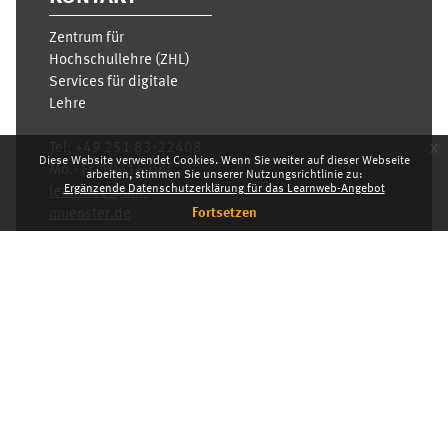
Zentrum für
Hochschullehre (ZHL)
Services für digitale
Lehre
x
Tel:
+49 251 83-22408
Diese Website verwendet Cookies. Wenn Sie weiter auf dieser Webseite
Mo.- Fr. 10–16 Uhr
arbeiten, stimmen Sie unserer Nutzungsrichtlinie zu:
Ergänzende Datenschutzerklärung für das Learnweb-Angebot
learnweb@uni-
Fortsetzen
muenster.de
Datenschutzhinweis
Standarddesign
Dashboard
Deutsch ‎(de)‎
Deutsch ‎(de)‎
English ‎(en)‎
INDEX
KARRIERE
DATENSCHUTZHINWEIS
IMPRESSUM