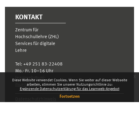
KONTAKT
Zentrum für
Hochschullehre (ZHL)
Services für digitale
Lehre
Tel:
+49 251 83-22408
Mo.- Fr. 10–16 Uhr
x
learnweb@uni-
Diese Website verwendet Cookies. Wenn Sie weiter auf dieser Webseite
muenster.de
arbeiten, stimmen Sie unserer Nutzungsrichtlinie zu:
Ergänzende Datenschutzerklärung für das Learnweb-Angebot
Fortsetzen
Datenschutzhinweis
Standarddesign
Dashboard
Deutsch ‎(de)‎
Deutsch ‎(de)‎
English ‎(en)‎