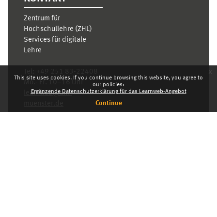
Zentrum für
Hochschullehre (ZHL)
Services für digitale
Lehre
x
Tel:
+49 251 83-22408
This site uses cookies. If you continue browsing this website, you agree to
Mo.- Fr. 10–16 Uhr
our policies:
Ergänzende Datenschutzerklärung für das Learnweb-Angebot
learnweb@uni-
Continue
muenster.de
Privacy statement
Switch to the standard theme
Dashboard
English ‎(en)‎
Deutsch ‎(de)‎
English ‎(en)‎
INDEX
KARRIERE
PRIVACY STATEMENT
IMPRESSUM