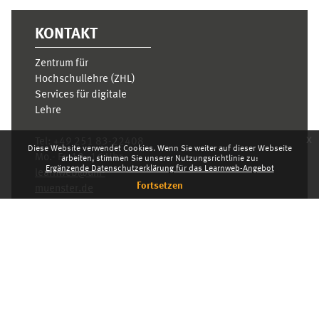
KONTAKT
Zentrum für
Hochschullehre (ZHL)
Services für digitale
Lehre
x
Tel:
+49 251 83-22408
Diese Website verwendet Cookies. Wenn Sie weiter auf dieser Webseite
Mo.- Fr. 10–16 Uhr
arbeiten, stimmen Sie unserer Nutzungsrichtlinie zu:
Ergänzende Datenschutzerklärung für das Learnweb-Angebot
learnweb@uni-
Fortsetzen
muenster.de
Datenschutzhinweis
Standarddesign
Dashboard
Deutsch ‎(de)‎
Deutsch ‎(de)‎
English ‎(en)‎