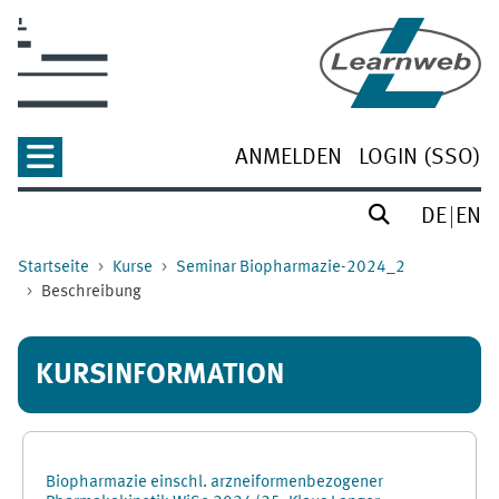
Zum Hauptinhalt
ANMELDEN
LOGIN (SSO)
DE
EN
Startseite
Kurse
Seminar Biopharmazie-2024_2
Beschreibung
KURSINFORMATION
Biopharmazie einschl. arzneiformenbezogener