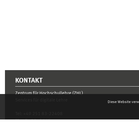
Ergänzungsblöcke
KONTAKT
Zentrum für Hochschullehre (ZHL)
Services für digitale Lehre
Diese Website verw
Tel:
+49 251 83-22408
Mo.- Fr. 10–16 Uhr
learnweb@uni-muenster.de