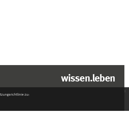
wissen.leben
x
zungsrichtlinie zu: