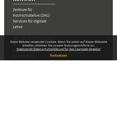
Zentrum für
Hochschullehre (ZHL)
Services für digitale
Lehre
x
Tel:
+49 251 83-22408
Diese Website verwendet Cookies. Wenn Sie weiter auf dieser Webseite
Mo.- Fr. 10–16 Uhr
arbeiten, stimmen Sie unserer Nutzungsrichtlinie zu:
Ergänzende Datenschutzerklärung für das Learnweb-Angebot
learnweb@uni-
Fortsetzen
muenster.de
Datenschutzhinweis
Standarddesign
Dashboard
Deutsch ‎(de)‎
Deutsch ‎(de)‎
English ‎(en)‎
INDEX
KARRIERE
DATENSCHUTZHINWEIS
IMPRESSUM