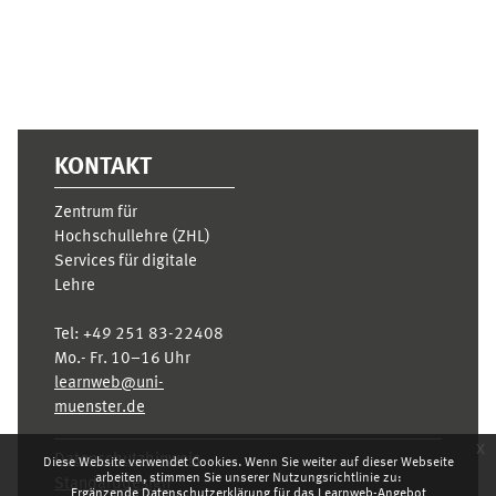
KONTAKT
Zentrum für
Hochschullehre (ZHL)
Services für digitale
Lehre
Tel:
+49 251 83-22408
Mo.- Fr. 10–16 Uhr
learnweb@uni-
muenster.de
x
Datenschutzhinweis
Diese Website verwendet Cookies. Wenn Sie weiter auf dieser Webseite
arbeiten, stimmen Sie unserer Nutzungsrichtlinie zu:
Standarddesign
Ergänzende Datenschutzerklärung für das Learnweb-Angebot