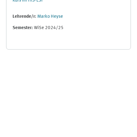
Kurs im HIS-LSF
Lehrende/r:
Marko Heyse
Semester
:
WiSe 2024/25
Ergänzungsblöcke