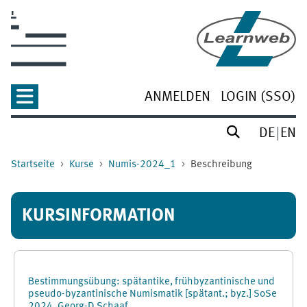
Zum Hauptinhalt
ANMELDEN
LOGIN (SSO)
DE
EN
Startseite
Kurse
Numis-2024_1
Beschreibung
KURSINFORMATION
Bestimmungsübung: spätantike, frühbyzantinische und
pseudo-byzantinische Numismatik [spätant.; byz.] SoSe
2024, Georg-D Schaaf