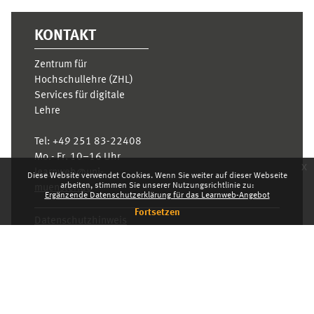
KONTAKT
Zentrum für
Hochschullehre (ZHL)
Services für digitale
Lehre
Tel:
+49 251 83-22408
Mo.- Fr. 10–16 Uhr
x
learnweb@uni-
Diese Website verwendet Cookies. Wenn Sie weiter auf dieser Webseite
arbeiten, stimmen Sie unserer Nutzungsrichtlinie zu:
muenster.de
Ergänzende Datenschutzerklärung für das Learnweb-Angebot
Fortsetzen
Datenschutzhinweis
Standarddesign
Dashboard
Deutsch ‎(de)‎
Deutsch ‎(de)‎
English ‎(en)‎