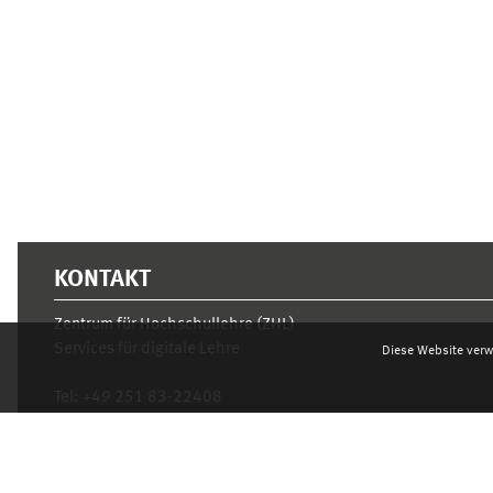
Ergänzungsblöcke
KONTAKT
Zentrum für Hochschullehre (ZHL)
Services für digitale Lehre
Diese Website verw
Tel:
+49 251 83-22408
Mo.- Fr. 10–16 Uhr
learnweb@uni-muenster.de