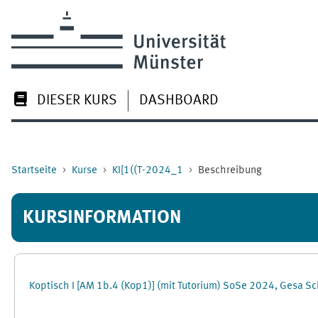
Zum Hauptinhalt
DIESER KURS
DASHBOARD
Startseite
Kurse
KI[1((T-2024_1
Beschreibung
KURSINFORMATION
Koptisch I [AM 1b.4 (Kop1)] (mit Tutorium) SoSe 2024, Gesa S