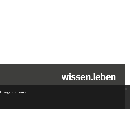
wissen.leben
x
zungsrichtlinie zu: